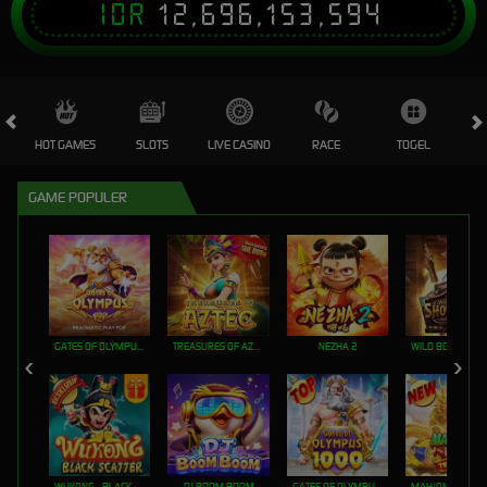
IDR
12,696,153,594
HOT GAMES
SLOTS
LIVE CASINO
RACE
TOGEL
OL
GAME POPULER
GATES OF OLYMPUS POP
TREASURES OF AZTEC
NEZHA 2
WUKONG - BLACK SCATTER
DJ BOOM BOOM
GATES OF OLYMPUS 1000