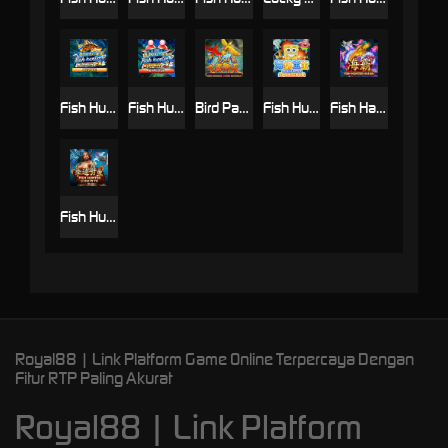
Fish Hunter 2 EX-Newbie
Fish Hunter 2 EX-My Club
Bird Paradise
Fish Hunter Spongebob
Fish Haiba
Fish Hunting: Li Kui Pi Yu
Royal88 | Link Platform Game Online Terpercaya Dengan
Fitur RTP Paling Akurat
Royal88 | Link Platform