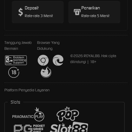
Deposit
Penarikan
Rata-rata 3 Menit
Rata-rata 5 Menit
Tanggung Jawab
Browser Yang
Bermain
Didukung
©2026 ROYAL88. Hak cipta
dilindungi | 18+
Platform Penyedia Layanan
Slots