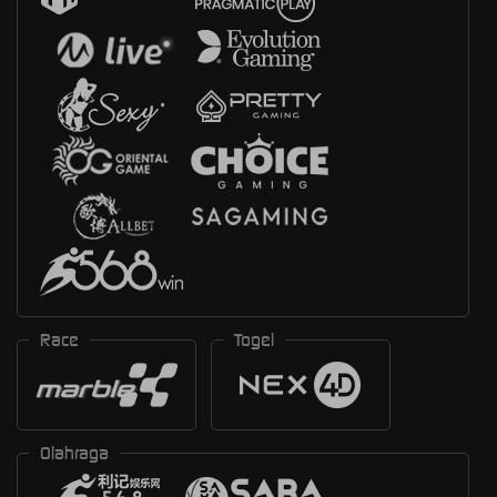
Race
Togel
Olahraga