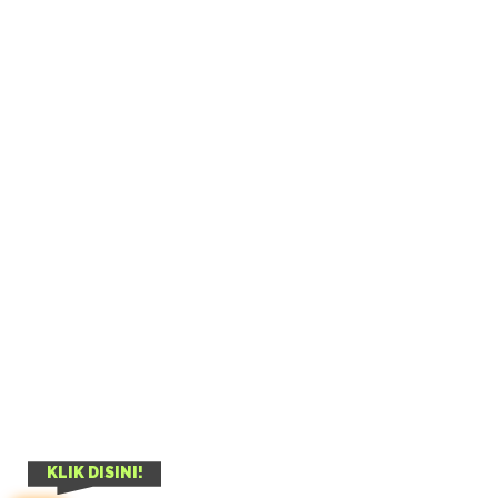
KLIK DISINI!