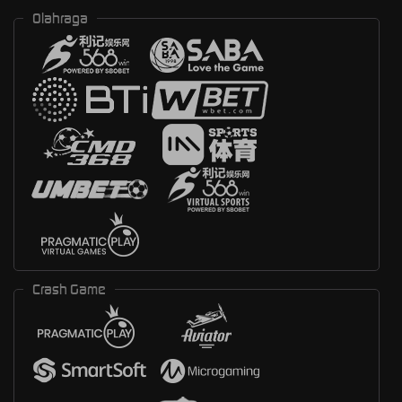
Olahraga
Crash Game