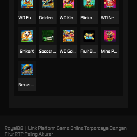
WD FuWa Fishing
Golden Tyrant Fishing
WD King Kong Fishing
Plinko Pop
WD Nezha Fishing Legend
StrikerX
Soccer Striker
WD Gold Blast Fishing
Fruit Blast
Mine Pop
Nexus Golden Tyrant
Royal88 | Link Platform Game Online Terpercaya Dengan
Fitur RTP Paling Akurat