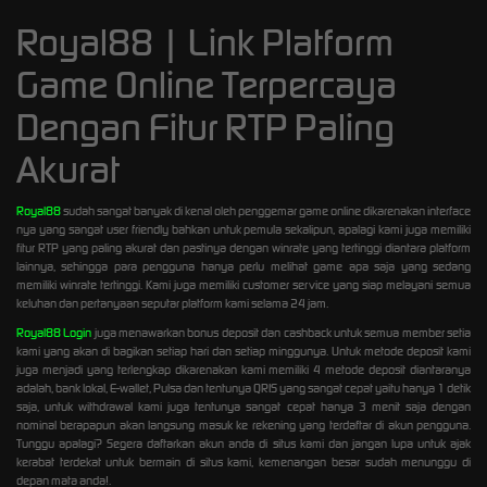
Royal88 | Link Platform
Game Online Terpercaya
Dengan Fitur RTP Paling
Akurat
Royal88
sudah sangat banyak di kenal oleh penggemar game online dikarenakan interface
nya yang sangat user friendly bahkan untuk pemula sekalipun, apalagi kami juga memiliki
fitur RTP yang paling akurat dan pastinya dengan winrate yang tertinggi diantara platform
lainnya, sehingga para pengguna hanya perlu melihat game apa saja yang sedang
memiliki winrate tertinggi. Kami juga memiliki customer service yang siap melayani semua
keluhan dan pertanyaan seputar platform kami selama 24 jam.
Royal88 Login
juga menawarkan bonus deposit dan cashback untuk semua member setia
kami yang akan di bagikan setiap hari dan setiap minggunya. Untuk metode deposit kami
juga menjadi yang terlengkap dikarenakan kami memiliki 4 metode deposit diantaranya
adalah, bank lokal, E-wallet, Pulsa dan tentunya QRIS yang sangat cepat yaitu hanya 1 detik
saja, untuk withdrawal kami juga tentunya sangat cepat hanya 3 menit saja dengan
nominal berapapun akan langsung masuk ke rekening yang terdaftar di akun pengguna.
Tunggu apalagi? Segera daftarkan akun anda di situs kami dan jangan lupa untuk ajak
kerabat terdekat untuk bermain di situs kami, kemenangan besar sudah menunggu di
depan mata anda!.