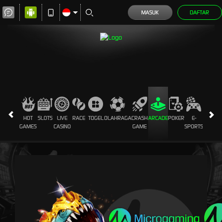
MASUK
DAFTAR
HOT
SLOTS
LIVE
RACE
TOGEL
OLAHRAGA
CRASH
ARCADE
POKER
E-
SABUN
GAMES
CASINO
GAME
SPORTS
AYAM