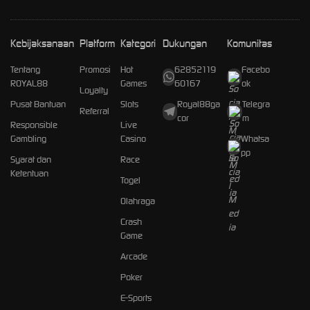
Kebijaksanaan
Platform
Kategori
Dukungan
Komunitas
Tentang
Promosi
Hot
62852119
Facebo
ROYAL88
Games
60167
ok
Loyalty
Pusat Bantuan
Slots
Royal88ga
Telegra
Referral
cor
m
Responsible
Live
Gambling
Casino
Whatsa
pp
Syarat dan
Race
Ketentuan
Togel
Olahraga
Crash
Game
Arcade
Poker
E-Sports