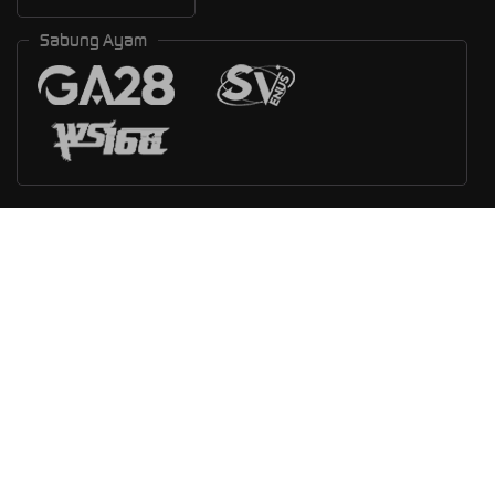
Sabung Ayam