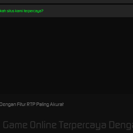
kah situs kami terpercaya?
Dengan Fitur RTP Paling Akurat
m Game Online Terpercaya Denga