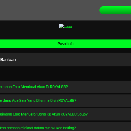
Pusat Info
 Bantuan
gaimana Cara Membuat Akun Di ROYAL88?
a Uang Apa Saja Yang Diterima Oleh ROYAL88?
gaimana Cara Menyetor Dana Ke Akun ROYAL88 Saya?
kah batasan minimal dalam melakukan betting?