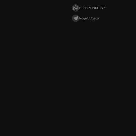
6285211960167
Royal88gacor