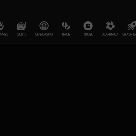
GAMES
SLOTS
LIVE CASINO
RACE
TOGEL
OLAHRAGA
CRASH 