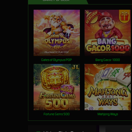
Gates of Olympus POP
Bang Gacor 1000
Fortune Gems 500
Mahjong Ways