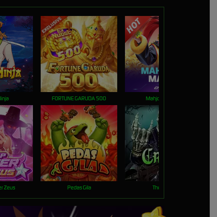
inja
FORTUNE GARUDA 500
Mahjong Magic
r Zeus
Pedas Gila
The Crypt