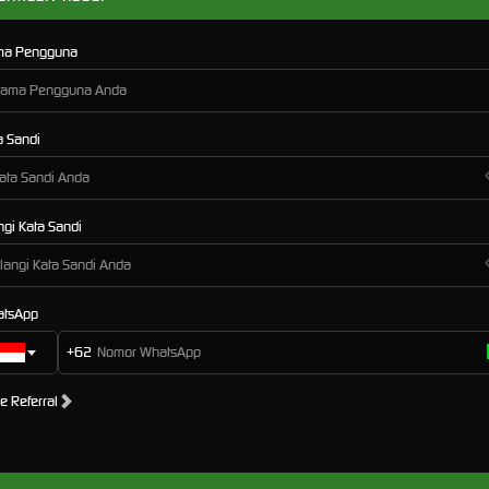
ma Pengguna
a Sandi
ngi Kata Sandi
tsApp
+62
engan Fitur RTP Paling Akurat
e Referral
 Game Online Terpercaya Denga