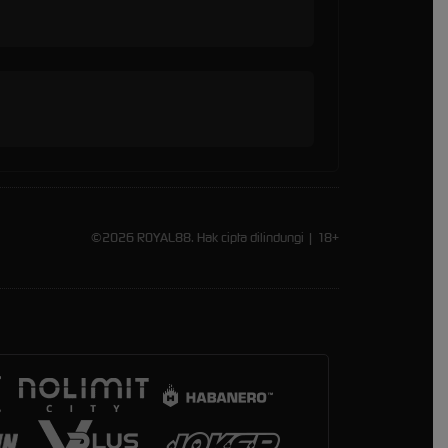
©2026 ROYAL88. Hak cipta dilindungi | 18+