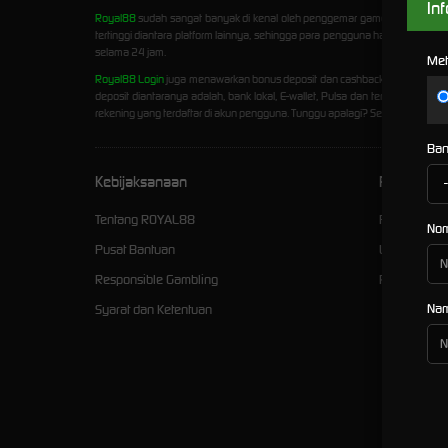
In
Royal88
sudah sangat banyak di kenal oleh penggemar game online dikarena
tertinggi diantara platform lainnya, sehingga para pengguna hanya perlu me
selama 24 jam.
Met
Royal88 Login
juga menawarkan bonus deposit dan cashback untuk semua me
deposit diantaranya adalah, bank lokal, E-wallet, Pulsa dan tentunya QRI
rekening yang terdaftar di akun pengguna. Tunggu apalagi? Segera daftarkan
Ban
Kebijaksanaan
Platform
Tentang ROYAL88
Promosi
Nom
Pusat Bantuan
Loyalty
Responsible Gambling
Referral
Nam
Syarat dan Ketentuan