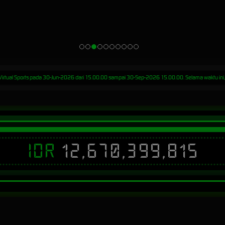
ports pada 30-Jun-2026 dari 15.00.00 sampai 30-Sep-2026 15.00.00. Selama waktu ini, PP Virt
IDR
12,670,399,815