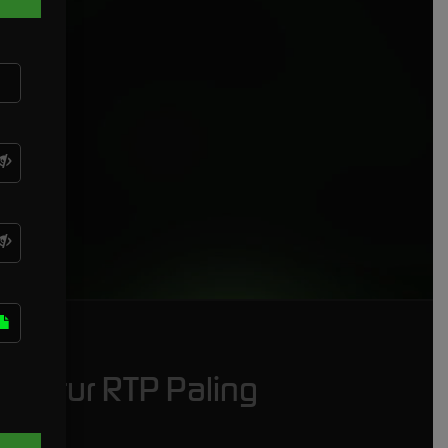
Pindai kode
untuk Und
Android A
n Fitur RTP Paling