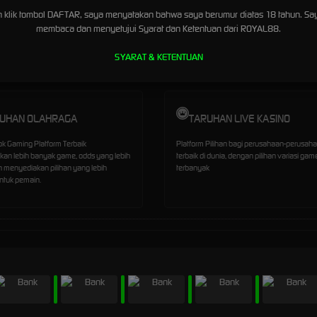
Poker
 klik tombol DAFTAR, saya menyatakan bahwa saya berumur diatas 18 tahun. Say
membaca dan menyetujui Syarat dan Ketentuan dari ROYAL88.
E-Sports
Sabung Ayam
SYARAT & KETENTUAN
UHAN OLAHRAGA
TARUHAN LIVE KASINO
k Gaming Platform Terbaik
Platform Pilihan bagi perusahaan-perusah
an lebih banyak game, odds yang lebih
terbaik di dunia, dengan pilihan variasi gam
an menyediakan pilihan yang lebih
terbanyak
ntuk pemain.